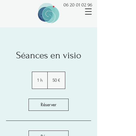
06 20 01 02 96
Séances en visio
50
euros
1 h
1
50 €
Réserver